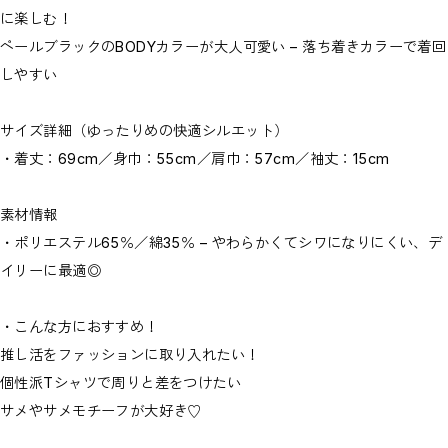
に楽しむ！
ペールブラックのBODYカラーが大人可愛い – 落ち着きカラーで着回
しやすい
サイズ詳細（ゆったりめの快適シルエット）
・着丈：69cm／身巾：55cm／肩巾：57cm／袖丈：15cm
素材情報
・ポリエステル65％／綿35％ – やわらかくてシワになりにくい、デ
イリーに最適◎
・こんな方におすすめ！
推し活をファッションに取り入れたい！
個性派Tシャツで周りと差をつけたい
サメやサメモチーフが大好き♡