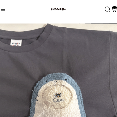
ん
Recommend
おすすめキーワード
#Hooo
#サメ
#ラーメン
#ほーさん
#うどん
Category
商品カテゴリ
NEW ARRIVAL
ANIMALS
SHARK さめ
Mr.HOOO ほーさん
CAT 猫
LION ライオン
BEAR くま
おばけ
その他
BRAND