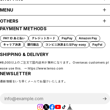
ALL ITEMS
MENU
CATEGORIES
HOME
NEW ARRIVAL
OTHERS
ABOUT
ANIMALS
PAYMENT METHODS
プライバシーポリシー
PAYMENT METHODS
BRAND
特定商取引法に基づく表記
BLOG
PAY ID あと払い
クレジットカード
PayPay
Amazon Pay
会員規約
MEMBERSHIP
TOPS
キャリア決済
銀行振込
コンビニ決済またはPay-easy
PayPal
MYPAGE
BOTTOMS
SHIPPING & DELIVERY
LOGIN
CONTACT
ONE PIECE
¥8,000以上のご注文で国内送料が無料になります。 Overseas customers pl
OTHERS
ease use this．→ https://www.tenso.com
NEWSLETTER
ALL IN ONE
最新情報をいち早くメールでお届けいたします。
OUTERWEAR
GOODS