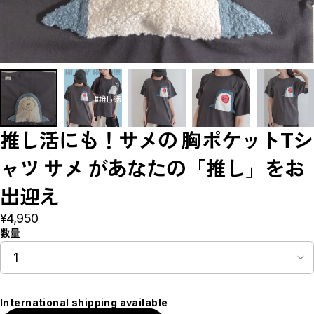
HiHeyHooo!!!
たぶん、無理。
愛乃×HiHeyHooo!!!
TOPS
Short sleeves
Long sleeves
BOTTOMS
Pants
Skirt
ONE PIECE
推し活にも！サメの 胸ポケットTシ
OTHERS
Bag
ャツ サメ があなたの「推し」をお
Apron
Canvas Art
ALL IN ONE
出迎え
All in one
¥4,950
Salopet
OUTERWEAR
数量
GOODS
CLOSE
International shipping available